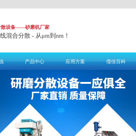
分散设备——砂磨机厂家
 在线混合分散 - 从μm到nm！
线
产品中心
应用方案
儒佳百科