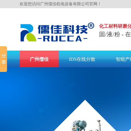
欢迎您访问广州儒佳机电设备有限公司官网！
化工材料研磨
固/液/粉 -
广州儒佳
IDS在线分散
智能产
联系儒佳