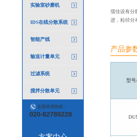
实验室砂磨机
儒佳设有分
进，粒径分
IDS在线分散系统
智能产线
产品参数/
输送计量单元
过滤系统
型号
搅拌分散单元
全国咨询热线：
020-82789228
DU