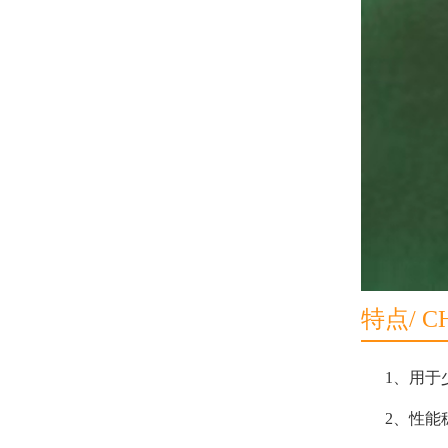
特点/ C
1、
用于
2、性能