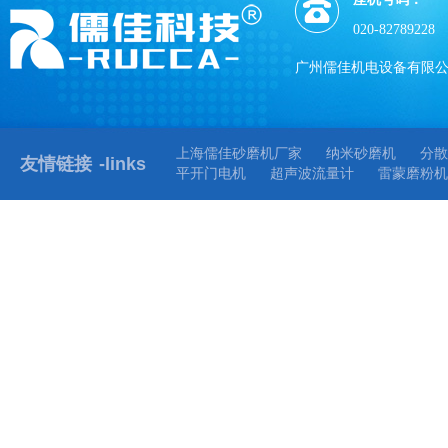
020-82789228
广州儒佳机电设备有限
上海儒佳砂磨机厂家
纳米砂磨机
分散
友情链接
-links
平开门电机
超声波流量计
雷蒙磨粉机