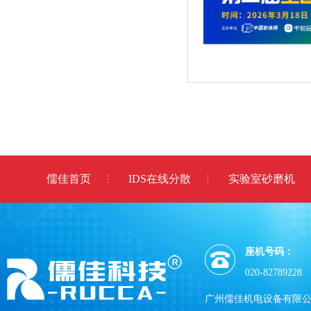
儒佳首页
IDS在线分散
实验室砂磨机
座机号码：
020-82789228
广州儒佳机电设备有限