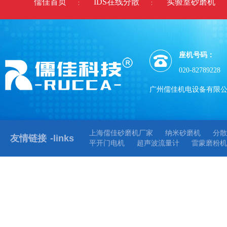
儒佳首页
IDS在线分散
实验室砂磨机
座机号码：
020-82789228
广州儒佳机电设备有限
上海儒佳砂磨机厂家
纳米砂磨机
分散
友情链接
-links
平开门电机
超声波流量计
雷蒙磨粉机