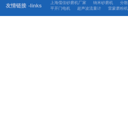
上海儒佳砂磨机厂家
纳米砂磨机
分散
友情链接
-links
平开门电机
超声波流量计
雷蒙磨粉机