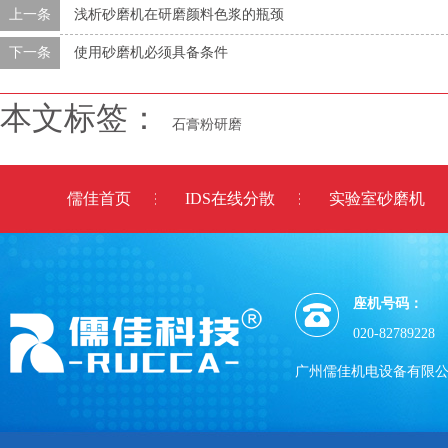
上一条
浅析砂磨机在研磨颜料色浆的瓶颈
下一条
使用砂磨机必须具备条件
本文标签：
石膏粉研磨
儒佳首页
IDS在线分散
实验室砂磨机
座机号码：
020-82789228
广州儒佳机电设备有限