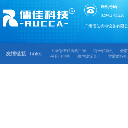
座机号码：
020-82789228
广州儒佳机电设备有限
上海儒佳砂磨机厂家
纳米砂磨机
分散
友情链接
-links
平开门电机
超声波流量计
雷蒙磨粉机