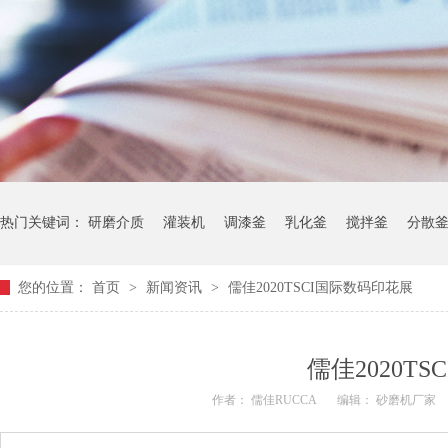
热门关键词：
研磨介质
灌装机
调漆釜
乳化釜
搅拌釜
分散
您的位置：
首页
>
新闻资讯
>
儒佳2020TSCI国际数码印花展
儒佳2020T
作者： 儒佳RUCCA
编辑： 砂磨机厂家