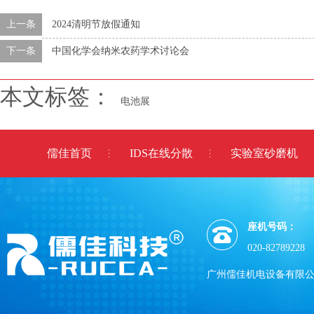
上一条
2024清明节放假通知
下一条
中国化学会纳米农药学术讨论会
本文标签：
电池展
儒佳首页
IDS在线分散
实验室砂磨机
座机号码：
020-82789228
广州儒佳机电设备有限