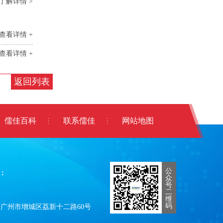
了解详情 >
查看详情 +
查看详情 +
返回列表
儒佳百科
联系儒佳
网站地图
公
：
众
号
二
维
码
广州市增城区荔新十二路60号