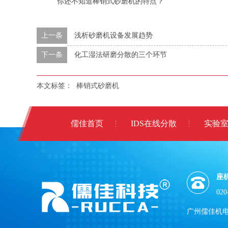
你还不知道棒销式砂磨机的特点？
上一条
浅析砂磨机设备发展趋势
下一条
化工湿法研磨分散的三个环节
本文标签：
棒销式砂磨机
儒佳首页
IDS在线分散
实验
座
020
广州儒佳机