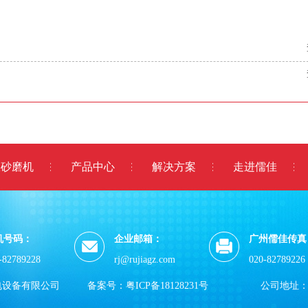
室砂磨机
产品中心
解决方案
走进儒佳
机号码：
企业邮箱：
广州儒佳传真
-82789228
rj@rujiagz.com
020-82789226
电设备有限公司
备案号：
粤ICP备18128231号
公司地址：