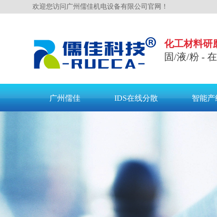
欢迎您访问广州儒佳机电设备有限公司官网！
化工材料研
固/液/粉 -
广州儒佳
IDS在线分散
智能产
联系儒佳