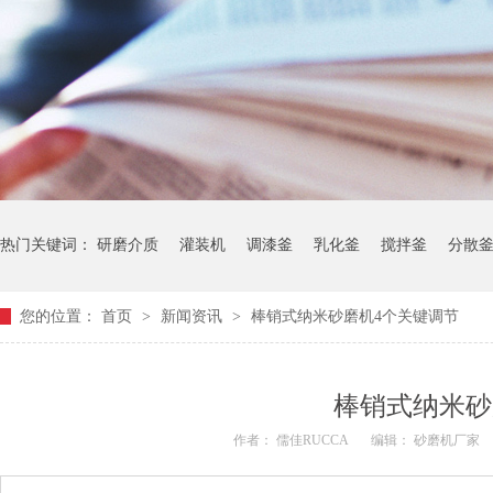
热门关键词：
研磨介质
灌装机
调漆釜
乳化釜
搅拌釜
分散
您的位置：
首页
>
新闻资讯
>
棒销式纳米砂磨机4个关键调节
棒销式纳米砂
作者： 儒佳RUCCA
编辑： 砂磨机厂家