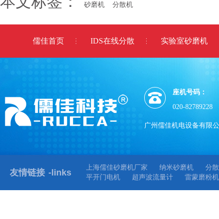
本文标签：
砂磨机
分散机
儒佳首页
IDS在线分散
实验室砂磨机
座机号码：
020-82789228
广州儒佳机电设备有限
上海儒佳砂磨机厂家
纳米砂磨机
分散
友情链接
-links
平开门电机
超声波流量计
雷蒙磨粉机