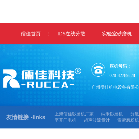
儒佳首页
IDS在线分散
实验室砂磨机
座机号码：
020-82789228
广州儒佳机电设备有限
上海儒佳砂磨机厂家
纳米砂磨机
分散
友情链接
-links
平开门电机
超声波流量计
雷蒙磨粉机