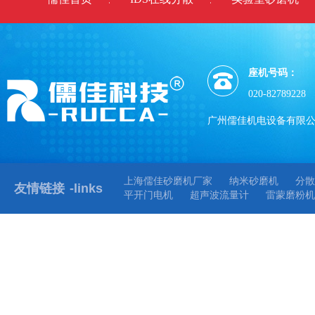
座机号码：
020-82789228
广州儒佳机电设备有限
上海儒佳砂磨机厂家
纳米砂磨机
分散
友情链接
-links
平开门电机
超声波流量计
雷蒙磨粉机