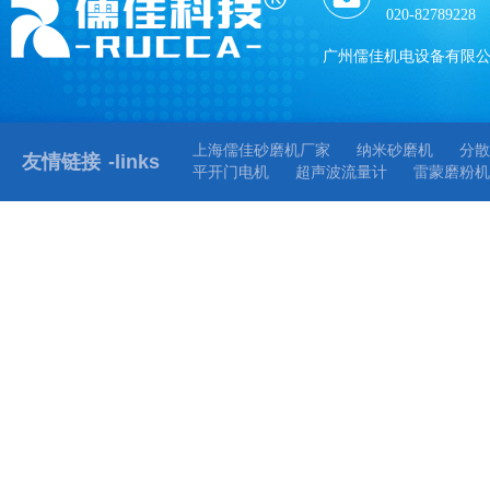
020-82789228
广州儒佳机电设备有限
上海儒佳砂磨机厂家
纳米砂磨机
分散
友情链接
-links
平开门电机
超声波流量计
雷蒙磨粉机