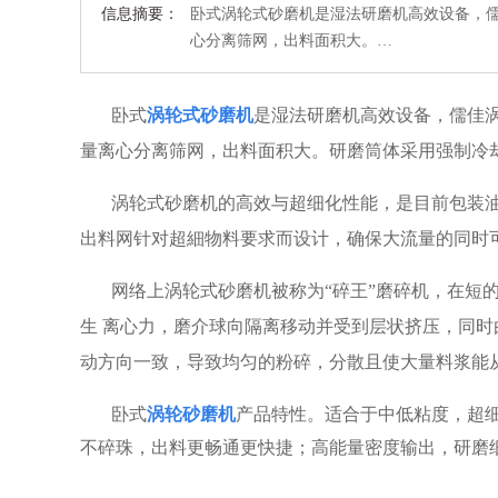
信息摘要：
卧式涡轮式砂磨机是湿法研磨机高效设备，
心分离筛网，出料面积大。…
卧式
涡轮
式砂磨机
是湿法研磨机高效设备，儒佳
量离心分离筛网，出料面积大。研磨筒体采用强制冷
涡轮式砂磨机的高效与超细化性能，是目前包装
出料网针对超細物料要求而设计，确保大流量的同时
网络上
涡轮
式砂磨机
被称为“碎王”磨碎机，在短
生
离心力
，磨介球向隔离移动并受到层状挤压，同时
动方向一致，导致均匀的粉碎，分散且使大量料浆能
卧式
涡轮砂磨机
产品特性。
适合于中低粘度，超
不碎珠，出料更畅通更快捷；
高能量密度输出，研磨