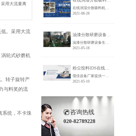
在线润湿分散吸料机系统IDS
。采用大流量离
在线润湿分散吸料机系统IDS可避免粉尘污染，降低劳动强度，极大提高分散效率，减少空间需求，降低能耗而且容易清洗换色。具有吸粉,润湿,混合分散,溶解乳化等多种功能，可实现吸粉、润湿、混合分散、溶解乳化等多种功能，在大批量涂料、色浆、油墨、胶粘剂、纳米添加剂生产中得到了广泛的应用。
2021-08-28
耗低。采用大流
油漆分散研磨设备生产线方案
油漆分散研磨设备生产线设备方案，化工行业中的油漆生产制备设备生产线，包含进料系统设备、研磨系统设备、调漆系统设备、出料及过滤系统设备、灌装系统设备、控制系统设备、操作平台和色浆生产部分组成。
2021-05-18
。涡轮式砂磨机
粉尘投料IDS在线分散机应用
儒佳设备厂家提供一种无尘投料分散研磨设备生产线（简称：无尘投料系统IDS在线分散机）可运用于氧化铝、氮化铝、氮化硅、碳化硅、碳化硼、氮化硼......
成。转子旋转产
2021-05-10
力与料奖的流
咨询热线
离系统，不卡珠
020-82789228