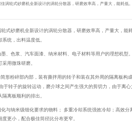
儒佳涡轮式砂磨机全新设计的涡轮分散器，研磨效率高，产量大，能耗低
涡轮式砂磨机全新设计的涡轮分散器，研磨效率高，产量大，能
却系统，出料温度低。
油墨、色浆、汽车面漆、纳米材料、电子材料等用户的理想机型
可采用微珠研磨。
的简形粉碎部内部，装有撕拌用的转子和装在其外周的隔离板构
由于转子的旋转运动，磨介球之间产生强大的剪切力，由于离心
从隔离板顺利的排出。
细化与纳米级细化要求的物料；
多重冷却系统强效冷却；
高效分
细度更小，
配合极佳筒径比分布更窄。