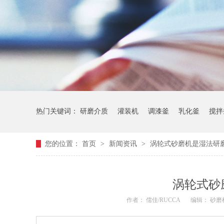
热门关键词：
研磨介质
灌装机
调漆釜
乳化釜
搅拌
您的位置：
首页
>
新闻资讯
>
涡轮式砂磨机是湿法研
涡轮式砂
作者：
儒佳/RUCCA
编辑：
砂磨