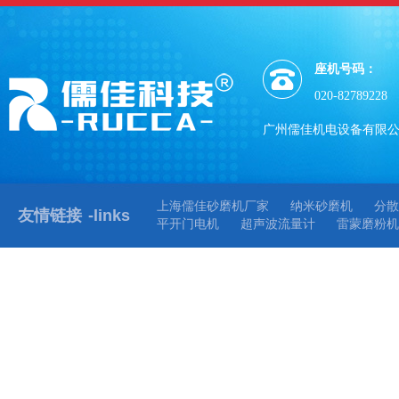
座机号码：
020-82789228
广州儒佳机电设备有限
上海儒佳砂磨机厂家
纳米砂磨机
分散
友情链接
-links
平开门电机
超声波流量计
雷蒙磨粉机