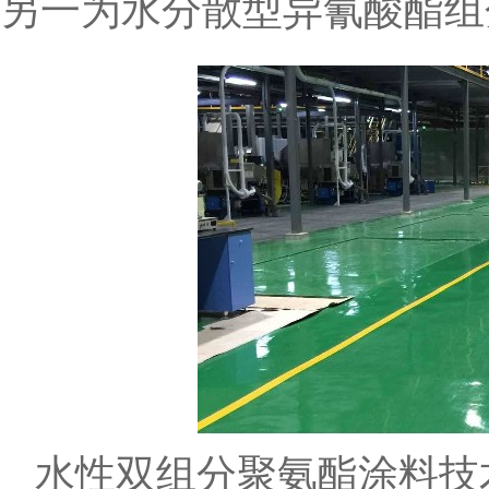
另一为水分散型异氰酸酯组
水性双组分聚氨酯涂料技