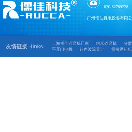
020-82789228
广州儒佳机电设备有限
上海儒佳砂磨机厂家
纳米砂磨机
分散
友情链接
-links
平开门电机
超声波流量计
雷蒙磨粉机