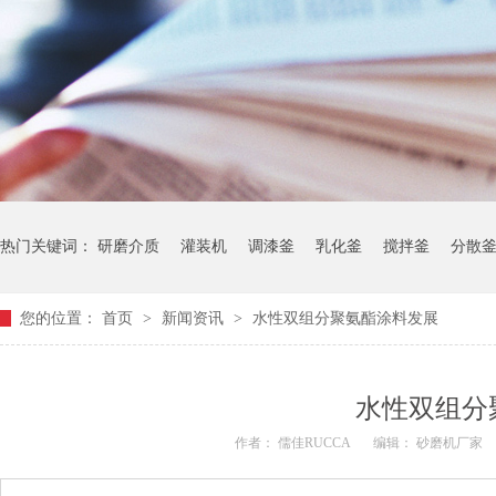
热门关键词：
研磨介质
灌装机
调漆釜
乳化釜
搅拌釜
分散
您的位置：
首页
>
新闻资讯
>
水性双组分聚氨酯涂料发展
水性双组分
作者： 儒佳RUCCA
编辑： 砂磨机厂家