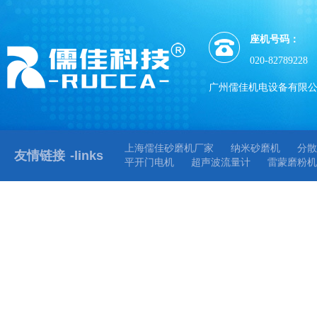
座机号码：
020-82789228
广州儒佳机电设备有限
上海儒佳砂磨机厂家
纳米砂磨机
分散
友情链接
-links
平开门电机
超声波流量计
雷蒙磨粉机