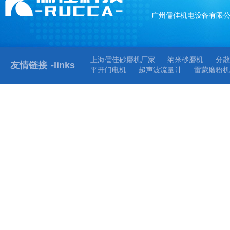
广州儒佳机电设备有限
上海儒佳砂磨机厂家
纳米砂磨机
分散
友情链接
-links
平开门电机
超声波流量计
雷蒙磨粉机